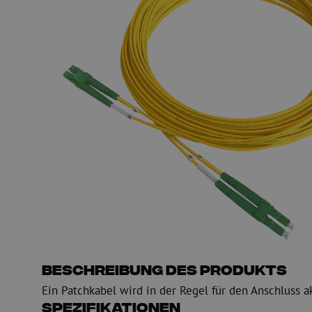
Glasfaser Einblasmaschinen
Glasfaser Test- und
Einblasgerät
Testen
Schmiermittel
Messen
Kompressoren
Inspektion
OTDR
Beschreibung des Produkts
Ein Patchkabel wird in der Regel für den Anschluss a
Spezifikationen