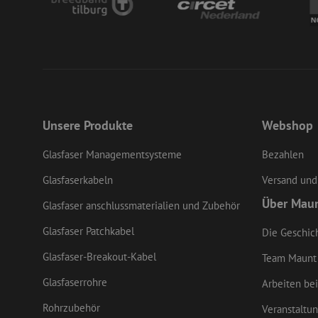
LS_CSRF_TOKEN
li_gc
Unsere Produkte
Webshop
Glasfaser Managementsysteme
Bezahlen
LS_CSRF_TOKEN
Glasfaserkabeln
Versand und
Über Mau
Glasfaser anschlussmaterialien und Zubehör
CookieScriptConse
Glasfaser Patchkabel
Die Geschic
Glasfaser-Breakout-Kabel
Team Maunt
zfccn
Glasfaserrohre
Arbeiten bei
Rohrzubehör
Veranstaltu