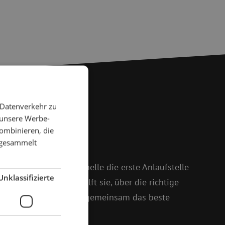
 Datenverkehr zu
 unsere Werbe-
 Fragen?
ombinieren, die
e gesammelt
 weiter
 und Isabelle ist Michelle die erste Anlaufstelle
Unklassifizierte
oßem Enthusiasmus hilft sie, über die richtige
setzt sich dafür ein, gemeinsam das beste