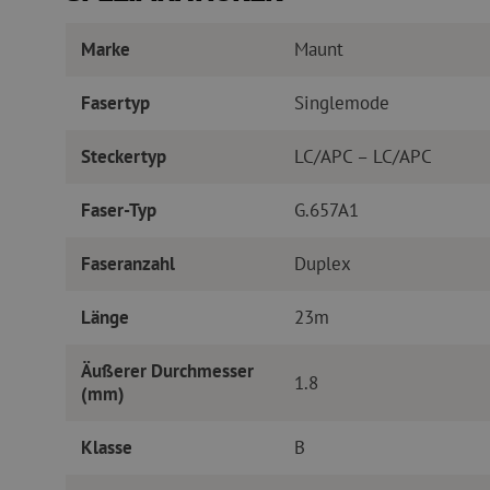
Marke
Maunt
Fasertyp
Singlemode
Steckertyp
LC/APC – LC/APC
Faser-Typ
G.657A1
Faseranzahl
Duplex
Länge
23m
Äußerer Durchmesser
1.8
(mm)
Klasse
B