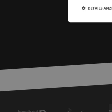
DETAILS ANZ
Unbed
Unbedingt erforderl
Kontoverwaltung. Oh
Name
zfccn
__cf_bm
PHPSESSID