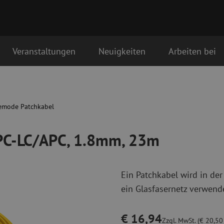
Veranstaltungen
Neuigkeiten
Arbeiten bei
m, 23m
Glasfaser Anschlussmaterialien
Glasfaser Pat
tstag als erstes geliefert
Pigtails
Singlemode Pa
emode Patchkabel
Adapter
Multimode OM
Spleißmaterial
Multimode OM
APC-LC/APC, 1.8mm, 23m
Spleißzubehör
Simplex
Glasfaser Werkzeug
Glasfaser Re
Ein Patchkabel wird in der
Abmanteln
Trockenreinig
ein Glasfasernetz verwende
Schneidzangen
Flüssigreinigu
erbinder
Crimpzangen
Reinigungszub
Schneidwerkzeuge
Reinigungspak
€ 16,94
Zzgl. MwSt. (€ 20,50