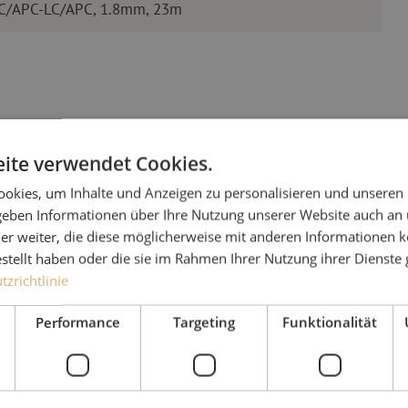
LC/APC-LC/APC, 1.8mm, 23m
ite verwendet Cookies.
okies, um Inhalte und Anzeigen zu personalisieren und unseren
 geben Informationen über Ihre Nutzung unserer Website auch an
Haben Sie
er weiter, die diese möglicherweise mit anderen Informationen k
estellt haben oder die sie im Rahmen Ihrer Nutzung ihrer Dienst
Michelle hilft Ihnen gerne
zrichtlinie
Zusammen mit Jeroen, Julia
Performance
Targeting
Funktionalität
für unsere Kunden. Mit gr
Lösung nachzudenken und 
Ergebnis zu erzielen.