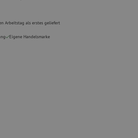
Gebrauchte Geräte
sschutz
Gebrauchtes Spleißgerät
n Arbeitstag als erstes geliefert
binder
ung
Eigene Handelsmarke
g