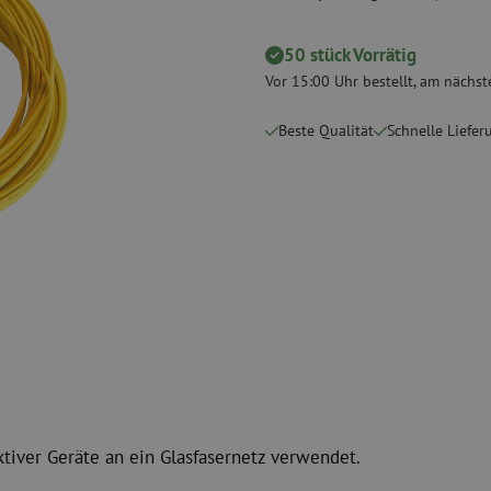
 Messgeräte
Verbrauchsmaterialien
Koax
Befestigungsmaterialien
50 stück Vorrätig
Überspannung
Kabelbinder
Koaxkabel
Vor 15:00 Uhr bestellt, am nächste
Klebeband
Koax Steckver
Beste Qualität
Schnelle Liefer
Sonstige Verbrauchsmaterialien
Koax Werkzeu
ktiver Geräte an ein Glasfasernetz verwendet.