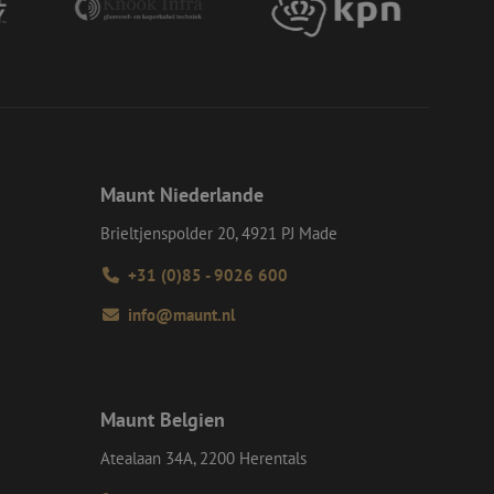
ie verwendet wird,
s Beispiel ist jedoch
einen Benutzer
-Site Request
tellt sicher, dass
r Website von dem
werden, wodurch die
 Gastes zur
Maunt Niederlande
tliche Zwecke zu
Brieltjenspolder 20, 4921 PJ Made
-Site Request
tellt sicher, dass
+31 (0)85 - 9026 600
r Website von dem
werden, wodurch die
info@maunt.nl
om-Dienst
ungen für Besucher-
r von Cookie-
nieren.
chere Einreichung
Maunt Belgien
tellen, die
bessern, indem
Atealaan 34A, 2200 Herentals
e verhindert