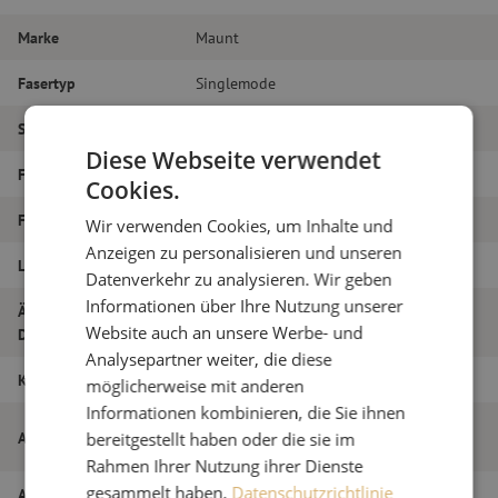
Marke
Maunt
Fasertyp
Singlemode
Steckertyp
LC/APC – LC/APC
Diese Webseite verwendet
Faser-Typ
G.657A1
Cookies.
Faseranzahl
Duplex
Wir verwenden Cookies, um Inhalte und
Anzeigen zu personalisieren und unseren
Länge
16m
Datenverkehr zu analysieren. Wir geben
Informationen über Ihre Nutzung unserer
Äußerer
1.8
Website auch an unsere Werbe- und
Durchmesser (mm)
Analysepartner weiter, die diese
Klasse
B
möglicherweise mit anderen
Informationen kombinieren, die Sie ihnen
Patchkabel duplex SM, LC/APC-LC/APC,
Artikelname
bereitgestellt haben oder die sie im
1.8mm, 16m
Rahmen Ihrer Nutzung ihrer Dienste
gesammelt haben.
Datenschutzrichtlinie
Artikel Nummer
M20000562