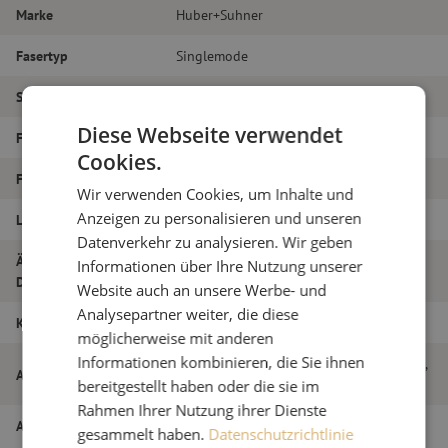
Marke
Huber+Suhner
Fasertyp
Singlemode
Steckertyp
E2000/APC – SC/PC
Diese Webseite verwendet
Faser-Typ
G.657A1
Cookies.
Faseranzahl
Duplex
Wir verwenden Cookies, um Inhalte und
Anzeigen zu personalisieren und unseren
Länge
4m
Datenverkehr zu analysieren. Wir geben
Äußerer
Informationen über Ihre Nutzung unserer
2.0
Durchmesser (mm)
Website auch an unsere Werbe- und
Analysepartner weiter, die diese
Klasse
B
möglicherweise mit anderen
Informationen kombinieren, die Sie ihnen
Patchkabel duplex SM, E2000/APC-SC/PC,
Artikelname
2,0mm, 4m
bereitgestellt haben oder die sie im
Rahmen Ihrer Nutzung ihrer Dienste
Artikel Nummer
M20000225
gesammelt haben.
Datenschutzrichtlinie