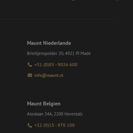
s Beispiel ist jedoch
einen Benutzer
-Site Request
tellt sicher, dass
r Website von dem
werden, wodurch die
Maunt Niederlande
 Gastes zur
tliche Zwecke zu
Brieltjenspolder 20, 4921 PJ Made
-Site Request
+31 (0)85 - 9026 600
tellt sicher, dass
r Website von dem
werden, wodurch die
info@maunt.nl
om-Dienst
ungen für Besucher-
r von Cookie-
nieren.
Maunt Belgien
chere Einreichung
tellen, die
Atealaan 34A, 2200 Herentals
bessern, indem
e verhindert
+32 (0)15 - 970 100