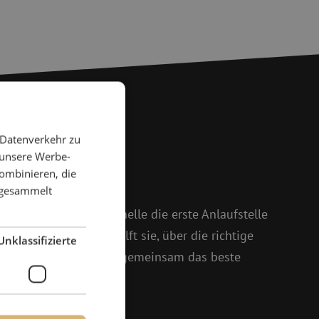
 Datenverkehr zu
 Fragen?
 unsere Werbe-
ombinieren, die
e gesammelt
 weiter
 und Isabelle ist Michelle die erste Anlaufstelle
oßem Enthusiasmus hilft sie, über die richtige
Unklassifizierte
setzt sich dafür ein, gemeinsam das beste
161 25