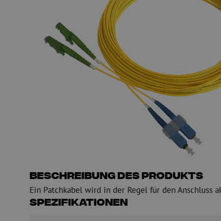
PE
Warnung
Glasfaser Einblasmaschinen
Glasfaser Test- und
Einblasgerät
Testen
Schmiermittel
Messen
Kompressoren
Inspektion
OTDR
Beschreibung des Produkts
Ein Patchkabel wird in der Regel für den Anschluss a
Spezifikationen