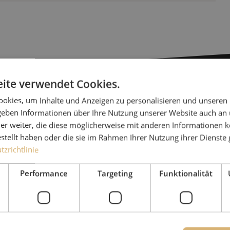
ite verwendet Cookies.
okies, um Inhalte und Anzeigen zu personalisieren und unseren
Haben Sie
 geben Informationen über Ihre Nutzung unserer Website auch an
er weiter, die diese möglicherweise mit anderen Informationen k
estellt haben oder die sie im Rahmen Ihrer Nutzung ihrer Dienst
Michelle hilft Ihnen gerne
zrichtlinie
Zusammen mit Jeroen, Julia
für unsere Kunden. Mit gr
Performance
Targeting
Funktionalität
Lösung nachzudenken und 
Ergebnis zu erzielen.
+49 (0)211 - 5405 