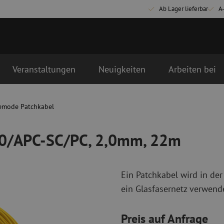
Ab Lager lieferbar
A
Veranstaltungen
Neuigkeiten
Arbeiten bei
,0mm, 22m
emode Patchkabel
Glasfaser Anschlussmaterialien
Glasfaser Pat
Pigtails
Singlemode Pa
00/APC-SC/PC, 2,0mm, 22m
Adapter
Multimode OM
Spleißmaterial
Multimode OM
Spleißzubehör
Simplex
Ein Patchkabel wird in der
Glasfaser Werkzeug
Glasfaser Re
ein Glasfasernetz verwende
Abmanteln
Trockenreinig
Schneidzangen
Flüssigreinigu
Preis auf Anfrage
erbinder
Crimpzangen
Reinigungszub