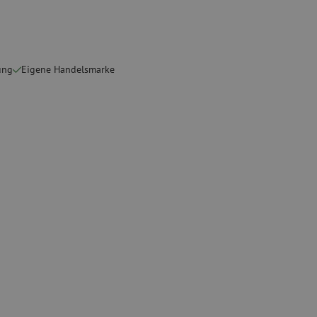
ete
Spezial Spleißgeräte
Gebrauchte Geräte
sschutz
Gebrauchtes Spleißgerät
ung
Eigene Handelsmarke
binder
g