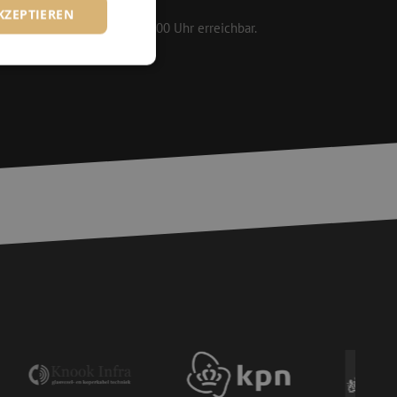
KZEPTIEREN
 werktags von 08:30 bis 17:00 Uhr erreichbar.
zierte
meldung und die
wendet werden.
chere Einreichung
tellen, die
bessern, indem
e verhindert
chen Menschen und
bsite von Vorteil,
er Website zu
wird, die auf der
gemeine Kennung, die
iablen verwendet
ine zufällig
ie verwendet wird,