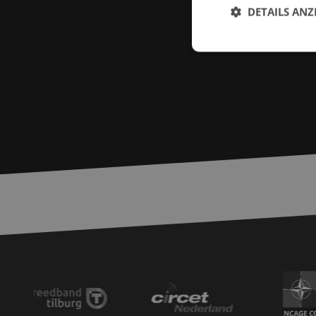
DETAILS ANZ
Unbed
Unbedingt erforderl
Kontoverwaltung. Oh
Name
zfccn
__cf_bm
PHPSESSID