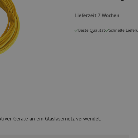
Schneidwerkzeuge
Reinigungspak
Lieferzeit 7 Wochen
 Messgeräte
Verbrauchsmaterialien
Koax
Befestigungsmaterialien
Überspannung
Beste Qualität
Schnelle Liefer
Kabelbinder
Koaxkabel
Klebeband
Koax Steckver
Sonstige Verbrauchsmaterialien
Koax Werkzeu
ktiver Geräte an ein Glasfasernetz verwendet.