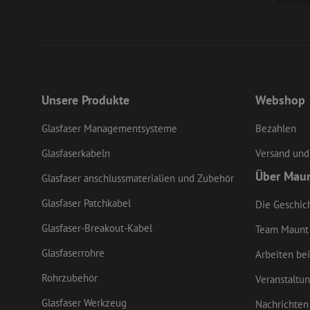
LS_CSRF_TOKEN
Unsere Produkte
Webshop
li_gc
Glasfaser Managementsysteme
Bezahlen
LS_CSRF_TOKEN
Glasfaserkabeln
Versand und
Über Mau
Glasfaser anschlussmaterialien und Zubehör
CookieScriptConse
Glasfaser Patchkabel
Die Geschic
Glasfaser-Breakout-Kabel
Team Maunt
zfccn
Glasfaserrohre
Arbeiten bei
Rohrzubehör
Veranstaltu
Glasfaser Werkzeug
Nachrichten