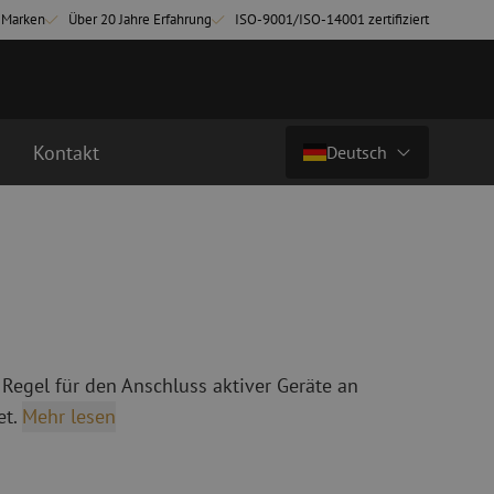
-Marken
Über 20 Jahre Erfahrung
ISO-9001/ISO-14001 zertifiziert
Kontakt
Deutsch
Preis auf Anfrage
Land/Sprache
chkabel
Glasfaser Breakoutkabel
tchkabel
Singlemode Breakoutkabel
Nederlands (NL)
3 Patchkabel
4 Patchkabel
Nederlands (BE)
English
 Regel für den Anschluss aktiver Geräte an
inigung
Glasfaser Spleißgeräte
Français
t.
Mehr lesen
ung
Spleißgerät
Deutsch
ng
Spleißgerät Zubehör
ehör
Cleaver/Faserschneider