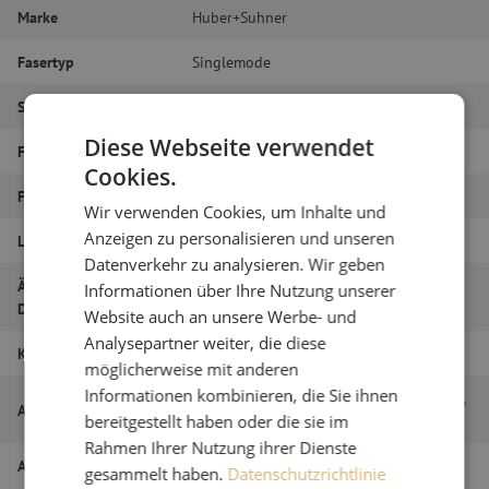
Marke
Huber+Suhner
Fasertyp
Singlemode
Steckertyp
E2000/APC – LC/PC
Diese Webseite verwendet
Faser-Typ
G.657A1
Cookies.
Faseranzahl
Duplex
Wir verwenden Cookies, um Inhalte und
Anzeigen zu personalisieren und unseren
Länge
25m
Datenverkehr zu analysieren. Wir geben
Äußerer
Informationen über Ihre Nutzung unserer
2.0
Durchmesser (mm)
Website auch an unsere Werbe- und
Analysepartner weiter, die diese
Klasse
B
möglicherweise mit anderen
Informationen kombinieren, die Sie ihnen
Patchkabel duplex SM, E2000/APC-LC/PC,
Artikelname
bereitgestellt haben oder die sie im
2,0mm, 25m
Rahmen Ihrer Nutzung ihrer Dienste
Artikel Nummer
M20000296
gesammelt haben.
Datenschutzrichtlinie