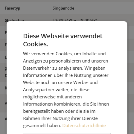
Fasertyp
Singlemode
Steckertyp
E2000/APC – E2000/APC
Faser-Typ
G.657A1
Diese Webseite verwendet
Cookies.
Faseranzahl
Duplex
Wir verwenden Cookies, um Inhalte und
Länge
20m
Anzeigen zu personalisieren und unseren
Datenverkehr zu analysieren. Wir geben
Äußerer
2.0
Informationen über Ihre Nutzung unserer
Durchmesser (mm)
Website auch an unsere Werbe- und
Klasse
B
Analysepartner weiter, die diese
möglicherweise mit anderen
Patchkabel duplex SM, E2000/APC-
Artikelname
Informationen kombinieren, die Sie ihnen
E2000/APC, 2,0mm, 20m
bereitgestellt haben oder die sie im
Rahmen Ihrer Nutzung ihrer Dienste
Artikel Nummer
M20000316
gesammelt haben.
Datenschutzrichtlinie