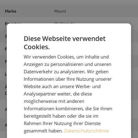
Marke
Maunt
Fasertyp
Multimode
Steckertyp
SC/PC – SC/PC
Diese Webseite verwendet
Cookies.
Faser-Typ
OM4
Wir verwenden Cookies, um Inhalte und
Faseranzahl
Duplex
Anzeigen zu personalisieren und unseren
Datenverkehr zu analysieren. Wir geben
Länge
19m
Informationen über Ihre Nutzung unserer
Website auch an unsere Werbe- und
Äußerer
1.8
Durchmesser (mm)
Analysepartner weiter, die diese
möglicherweise mit anderen
Patchkabel duplex OM4, SC/PC-SC/PC,
Informationen kombinieren, die Sie ihnen
Artikelname
1,8mm, 19m
bereitgestellt haben oder die sie im
Rahmen Ihrer Nutzung ihrer Dienste
Artikel Nummer
M20000094
gesammelt haben.
Datenschutzrichtlinie