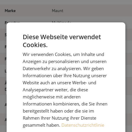
Marke
Maunt
Fasertyp
Multimode
Steckertyp
SC/PC – SC/PC
Diese Webseite verwendet
Cookies.
Faser-Typ
OM4
Wir verwenden Cookies, um Inhalte und
Faseranzahl
Duplex
Anzeigen zu personalisieren und unseren
Datenverkehr zu analysieren. Wir geben
Länge
16m
Informationen über Ihre Nutzung unserer
Website auch an unsere Werbe- und
Äußerer
1.8
Durchmesser (mm)
Analysepartner weiter, die diese
möglicherweise mit anderen
Patchkabel duplex OM4, SC/PC-SC/PC,
Informationen kombinieren, die Sie ihnen
Artikelname
1,8mm, 16m
bereitgestellt haben oder die sie im
Rahmen Ihrer Nutzung ihrer Dienste
Artikel Nummer
M20000091
gesammelt haben.
Datenschutzrichtlinie