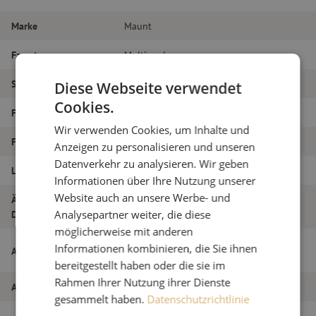
Marke
Maunt
Fasertyp
Multimode
Steckertyp
LC/PC – SC/PC
Diese Webseite verwendet
Cookies.
Faser-Typ
OM4
Wir verwenden Cookies, um Inhalte und
Faseranzahl
Duplex
Anzeigen zu personalisieren und unseren
Datenverkehr zu analysieren. Wir geben
Länge
3m
Informationen über Ihre Nutzung unserer
Website auch an unsere Werbe- und
Äußerer
1.8
Analysepartner weiter, die diese
Durchmesser (mm)
möglicherweise mit anderen
Patchkabel duplex OM4, LC/PC-SC/PC,
Informationen kombinieren, die Sie ihnen
Artikelname
1,8mm, 3m
bereitgestellt haben oder die sie im
Rahmen Ihrer Nutzung ihrer Dienste
Artikel Nummer
M20000103
gesammelt haben.
Datenschutzrichtlinie