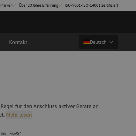
-Marken
Über 20 Jahre Erfahrung
ISO-9001/ISO-14001 zertifiziert
Kontakt
Deutsch
€ 15,12
zzgl. mwst. (€ 18,30 inkl. mwst.)
Land/Sprache
chkabel
Glasfaser Breakoutkabel
tchkabel
Singlemode Breakoutkabel
Nederlands (NL)
3 Patchkabel
4 Patchkabel
Nederlands (BE)
English
 Regel für den Anschluss aktiver Geräte an
inigung
Glasfaser Spleißgeräte
Français
t.
Mehr lesen
ung
Spleißgerät
Deutsch
ng
Spleißgerät Zubehör
ehör
Cleaver/Faserschneider
 Inkl. MwSt.)