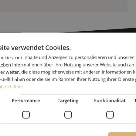
ite verwendet Cookies.
okies, um Inhalte und Anzeigen zu personalisieren und unseren
Haben Sie
 geben Informationen über Ihre Nutzung unserer Website auch an
er weiter, die diese möglicherweise mit anderen Informationen k
Michelle hilft Ihnen gerne
estellt haben oder die sie im Rahmen Ihrer Nutzung ihrer Dienst
zrichtlinie
Zusammen mit Jeroen, Julia
für unsere Kunden. Mit gr
Performance
Targeting
Funktionalität
Lösung nachzudenken und 
Ergebnis zu erzielen.
+49 (0)211 - 5405 