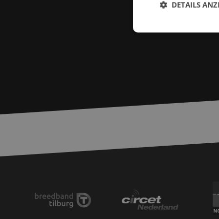
DETAILS ANZ
Unbed
Unbedingt erforderl
Kontoverwaltung. Oh
Name
zfccn
__cf_bm
PHPSESSID