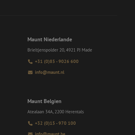
einen Benutzer
-Site Request
tellt sicher, dass
r Website von dem
werden, wodurch die
Maunt Niederlande
 Gastes zur
tliche Zwecke zu
Brieltjenspolder 20, 4921 PJ Made
-Site Request
+31 (0)85 - 9026 600
tellt sicher, dass
r Website von dem
info@maunt.nl
werden, wodurch die
om-Dienst
ungen für Besucher-
r von Cookie-
nieren.
Maunt Belgien
chere Einreichung
tellen, die
Atealaan 34A, 2200 Herentals
bessern, indem
e verhindert
+32 (0)15 - 970 100
info@maunt.be