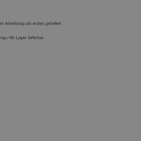
ete
Spezial Spleißgeräte
Gebrauchte Geräte
n Arbeitstag als erstes geliefert
sschutz
Gebrauchtes Spleißgerät
ung
Ab Lager lieferbar
binder
g