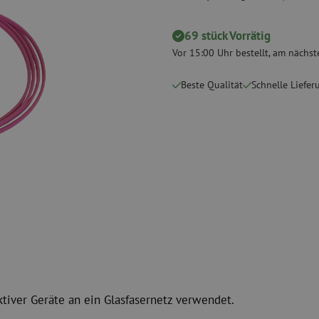
Schneidwerkzeuge
Reinigungspak
69 stück Vorrätig
 Messgeräte
Verbrauchsmaterialien
Koax
Vor 15:00 Uhr bestellt, am nächste
Befestigungsmaterialien
Überspannung
Kabelbinder
Koaxkabel
Beste Qualität
Schnelle Liefer
Klebeband
Koax Steckver
Sonstige Verbrauchsmaterialien
Koax Werkzeu
ktiver Geräte an ein Glasfasernetz verwendet.