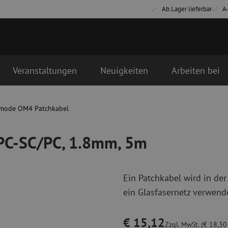
Ab Lager lieferbar
A
Veranstaltungen
Neuigkeiten
Arbeiten bei
, 5m
tstag als erstes geliefert
mode OM4 Patchkabel
Glasfaser Anschlussmaterialien
Glasfaser Pat
Pigtails
Singlemode Pa
/PC-SC/PC, 1.8mm, 5m
Adapter
Multimode OM
Spleißmaterial
Multimode OM
Spleißzubehör
Simplex
Ein Patchkabel wird in der
Glasfaser Werkzeug
Glasfaser Re
ein Glasfasernetz verwende
Abmanteln
Trockenreinig
Schneidzangen
Flüssigreinigu
€ 15,12
erbinder
Crimpzangen
Reinigungszub
Zzgl. MwSt. (€ 18,30