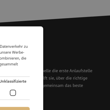
 Datenverkehr zu
 Fragen?
 unsere Werbe-
ombinieren, die
 weiter
e gesammelt
 und Isabelle ist Michelle die erste Anlaufstelle
oßem Enthusiasmus hilft sie, über die richtige
Unklassifizierte
setzt sich dafür ein, gemeinsam das beste
161 25