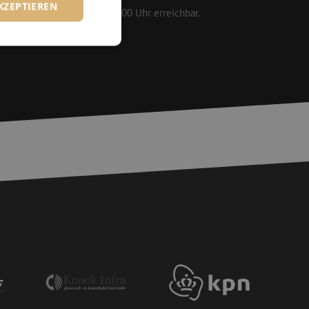
KZEPTIEREN
 werktags von 08:30 bis 17:00 Uhr erreichbar.
zierte
meldung und die
wendet werden.
chere Einreichung
tellen, die
bessern, indem
e verhindert
chen Menschen und
bsite von Vorteil,
er Website zu
wird, die auf der
gemeine Kennung, die
iablen verwendet
ine zufällig
ie verwendet wird,
s Beispiel ist jedoch