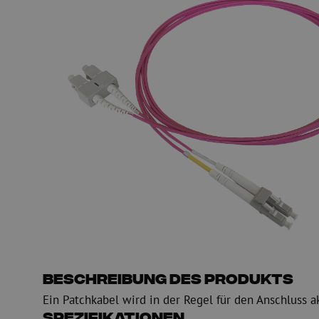
PE
Warnung
Glasfaser Einblasmaschinen
Glasfaser Test- und
Einblasgerät
Testen
Schmiermittel
Messen
Kompressoren
Inspektion
OTDR
Beschreibung des Produkts
Ein Patchkabel wird in der Regel für den Anschluss a
Spezifikationen