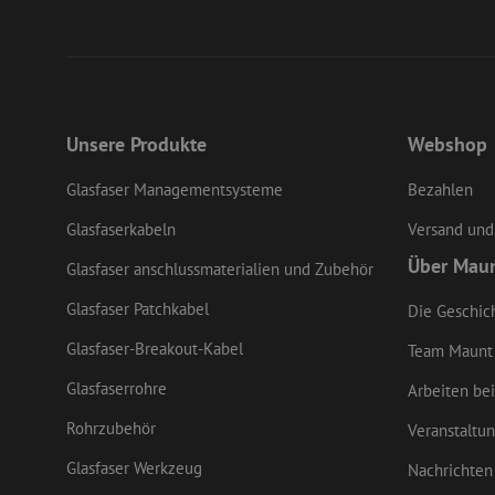
LS_CSRF_TOKEN
Unsere Produkte
Webshop
li_gc
Glasfaser Managementsysteme
Bezahlen
LS_CSRF_TOKEN
Glasfaserkabeln
Versand und
Über Mau
Glasfaser anschlussmaterialien und Zubehör
Glasfaser Patchkabel
Die Geschic
CookieScriptConse
Glasfaser-Breakout-Kabel
Team Maunt
Glasfaserrohre
Arbeiten bei
zfccn
Rohrzubehör
Veranstaltu
Glasfaser Werkzeug
Nachrichten