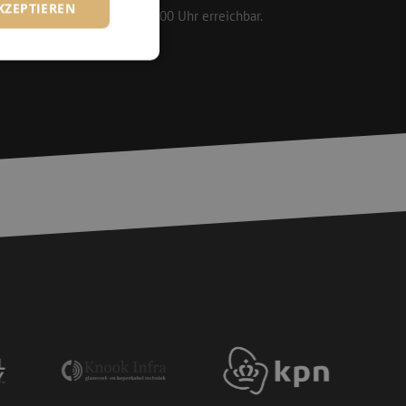
KZEPTIEREN
 werktags von 08:30 bis 17:00 Uhr erreichbar.
zierte
meldung und die
wendet werden.
chere Einreichung
tellen, die
bessern, indem
e verhindert
chen Menschen und
bsite von Vorteil,
er Website zu
wird, die auf der
gemeine Kennung, die
iablen verwendet
ine zufällig
ie verwendet wird,
s Beispiel ist jedoch