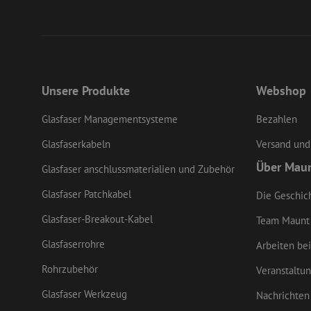
LS_CSRF_TOKEN
Unsere Produkte
Webshop
li_gc
Glasfaser Managementsysteme
Bezahlen
LS_CSRF_TOKEN
Glasfaserkabeln
Versand und
Über Mau
Glasfaser anschlussmaterialien und Zubehör
Glasfaser Patchkabel
Die Geschic
CookieScriptConse
Glasfaser-Breakout-Kabel
Team Maunt
Glasfaserrohre
Arbeiten bei
zfccn
Rohrzubehör
Veranstaltu
Glasfaser Werkzeug
Nachrichten