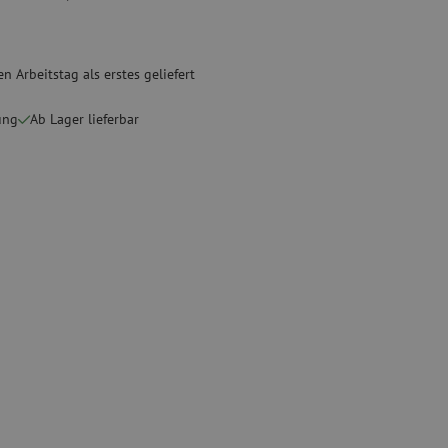
Gebrauchte Geräte
sschutz
Gebrauchtes Spleißgerät
n Arbeitstag als erstes geliefert
binder
ung
Ab Lager lieferbar
g