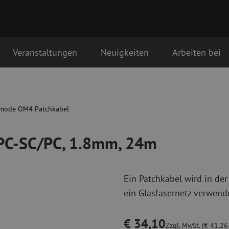
Veranstaltungen
Neuigkeiten
Arbeiten bei
, 24m
Glasfaser Anschlussmaterialien
Glasfaser Pat
tstag als erstes geliefert
Pigtails
Singlemode Pa
mode OM4 Patchkabel
Adapter
Multimode OM
Spleißmaterial
Multimode OM
/PC-SC/PC, 1.8mm, 24m
Spleißzubehör
Simplex
Glasfaser Werkzeug
Glasfaser Re
Ein Patchkabel wird in der
Abmanteln
Trockenreinig
ein Glasfasernetz verwende
Schneidzangen
Flüssigreinigu
erbinder
Crimpzangen
Reinigungszub
Schneidwerkzeuge
Reinigungspak
€ 34,10
Zzgl. MwSt. (€ 41,26