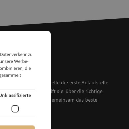
 Datenverkehr zu
 Fragen?
 unsere Werbe-
ombinieren, die
 weiter
e gesammelt
 und Isabelle ist Michelle die erste Anlaufstelle
oßem Enthusiasmus hilft sie, über die richtige
Unklassifizierte
setzt sich dafür ein, gemeinsam das beste
161 25