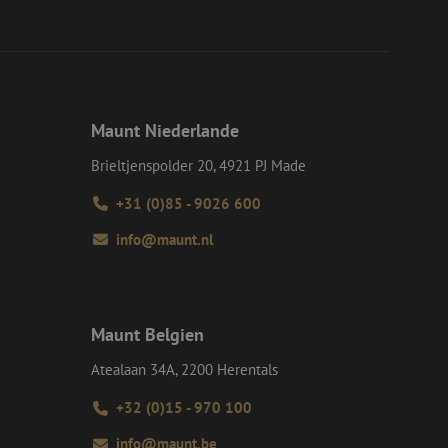
einen Benutzer
-Site Request
tellt sicher, dass
r Website von dem
werden, wodurch die
Maunt Niederlande
 Gastes zur
tliche Zwecke zu
Brieltjenspolder 20, 4921 PJ Made
-Site Request
+31 (0)85 - 9026 600
tellt sicher, dass
r Website von dem
info@maunt.nl
werden, wodurch die
om-Dienst
ungen für Besucher-
r von Cookie-
nieren.
Maunt Belgien
chere Einreichung
tellen, die
Atealaan 34A, 2200 Herentals
bessern, indem
e verhindert
+32 (0)15 - 970 100
info@maunt.be