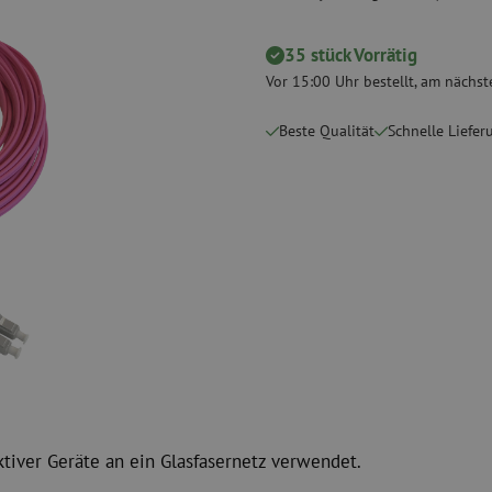
 Messgeräte
Verbrauchsmaterialien
Koax
Befestigungsmaterialien
35 stück Vorrätig
Überspannung
Kabelbinder
Koaxkabel
Vor 15:00 Uhr bestellt, am nächste
Klebeband
Koax Steckver
Beste Qualität
Schnelle Liefer
Sonstige Verbrauchsmaterialien
Koax Werkzeu
ktiver Geräte an ein Glasfasernetz verwendet.