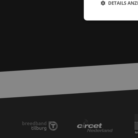
DETAILS ANZ
Unbed
Unbedingt erforderl
Kontoverwaltung. Oh
Name
zfccn
__cf_bm
PHPSESSID