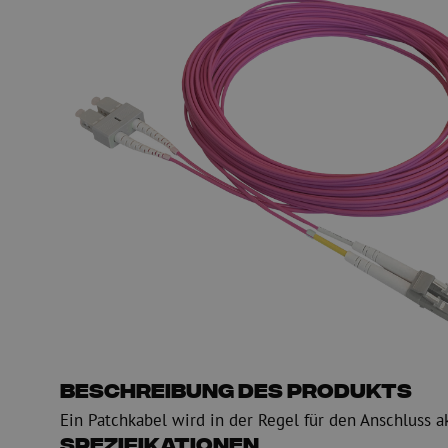
Glasfaser Einblasmaschinen
Glasfaser Test- und
Einblasgerät
Testen
Schmiermittel
Messen
Kompressoren
Inspektion
OTDR
Beschreibung des Produkts
Ein Patchkabel wird in der Regel für den Anschluss a
Spezifikationen