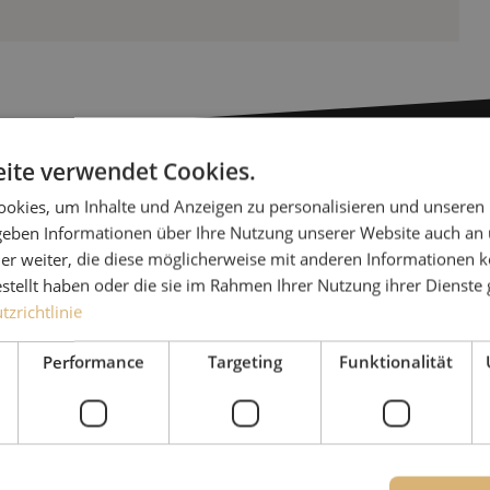
ite verwendet Cookies.
okies, um Inhalte und Anzeigen zu personalisieren und unseren
Haben Sie
 geben Informationen über Ihre Nutzung unserer Website auch an
er weiter, die diese möglicherweise mit anderen Informationen k
Michelle hilft Ihnen gerne
estellt haben oder die sie im Rahmen Ihrer Nutzung ihrer Dienst
zrichtlinie
Zusammen mit Jeroen, Julia
für unsere Kunden. Mit gr
Performance
Targeting
Funktionalität
Lösung nachzudenken und 
Ergebnis zu erzielen.
+49 (0)211 - 5405 