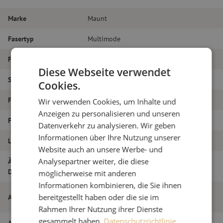
Marke
Maunt
Fasertyp
Multimode
Farbe
Magenta
Diese Webseite verwendet
Steckertyp
LC/PC – LC/PC
Cookies.
Faser-Typ
OM4
Wir verwenden Cookies, um Inhalte und
Anzeigen zu personalisieren und unseren
Faseranzahl
Duplex
Datenverkehr zu analysieren. Wir geben
Informationen über Ihre Nutzung unserer
Länge
55m
Website auch an unsere Werbe- und
Äußerer
Analysepartner weiter, die diese
1.8
Durchmesser (mm)
möglicherweise mit anderen
Informationen kombinieren, die Sie ihnen
Patchkabel duplex OM4, LC/PC-LC/PC,
bereitgestellt haben oder die sie im
Artikelname
1,8mm, 55m
Rahmen Ihrer Nutzung ihrer Dienste
gesammelt haben.
Datenschutzrichtlinie
Artikel Nummer
M20000788