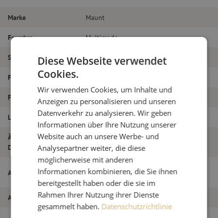
Marke
Maunt
Fasertyp
Multimode
Steckertyp
LC/PC – LC/PC
Diese Webseite verwendet
Cookies.
Faser-Typ
OM4
Wir verwenden Cookies, um Inhalte und
Faseranzahl
Duplex
Anzeigen zu personalisieren und unseren
Datenverkehr zu analysieren. Wir geben
Länge
14m
Informationen über Ihre Nutzung unserer
Website auch an unsere Werbe- und
Äußerer
1.8
Durchmesser (mm)
Analysepartner weiter, die diese
möglicherweise mit anderen
Patchkabel duplex OM4, LC/PC-LC/PC,
Informationen kombinieren, die Sie ihnen
Artikelname
1.8mm, 14m
bereitgestellt haben oder die sie im
Rahmen Ihrer Nutzung ihrer Dienste
Artikel Nummer
M20000146
gesammelt haben.
Datenschutzrichtlinie