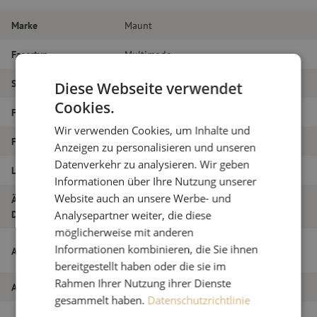
Marke
Maunt
Fasertyp
Multimode
Steckertyp
SC/PC – SC/PC
Diese Webseite verwendet
Cookies.
Faser-Typ
OM3
Wir verwenden Cookies, um Inhalte und
Faseranzahl
Duplex
Anzeigen zu personalisieren und unseren
Datenverkehr zu analysieren. Wir geben
Länge
22m
Informationen über Ihre Nutzung unserer
Website auch an unsere Werbe- und
Äußerer
1.8
Durchmesser (mm)
Analysepartner weiter, die diese
möglicherweise mit anderen
Patchkabel duplex OM3, SC/PC-SC/PC,
Informationen kombinieren, die Sie ihnen
Artikelname
1,8mm, 22m
bereitgestellt haben oder die sie im
Rahmen Ihrer Nutzung ihrer Dienste
Artikel Nummer
M20000022
gesammelt haben.
Datenschutzrichtlinie