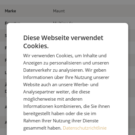
Marke
Maunt
Fasertyp
Multimode
Steckertyp
LC/PC – LC/PC
Diese Webseite verwendet
Cookies.
Faser-Typ
OM3
Wir verwenden Cookies, um Inhalte und
Faseranzahl
Duplex
Anzeigen zu personalisieren und unseren
Datenverkehr zu analysieren. Wir geben
Länge
15m
Informationen über Ihre Nutzung unserer
Website auch an unsere Werbe- und
Äußerer
1.8
Durchmesser (mm)
Analysepartner weiter, die diese
möglicherweise mit anderen
Patchkabel duplex OM3, LC/PC-LC/PC,
Informationen kombinieren, die Sie ihnen
Artikelname
1,8mm, 15m
bereitgestellt haben oder die sie im
Rahmen Ihrer Nutzung ihrer Dienste
Artikel Nummer
M20000065
gesammelt haben.
Datenschutzrichtlinie