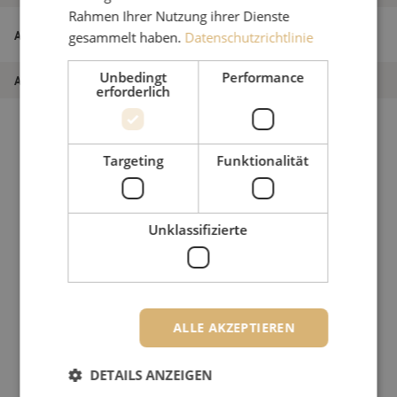
Rahmen Ihrer Nutzung ihrer Dienste
Patchkabel duplex OM3, LC/PC-LC/PC,
Artikelname
gesammelt haben.
Datenschutzrichtlinie
1,8mm, 10m
Unbedingt
Performance
Artikel Nummer
M20000060
erforderlich
Targeting
Funktionalität
Unklassifizierte
ALLE AKZEPTIEREN
DETAILS ANZEIGEN