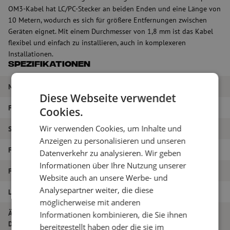
OM3-Kabel hat LC/PC-Stecker an beiden Enden und eine Länge von
10 Metern, wodurch es sich für größere Entfernungen zwischen
Geräten eignet. Mit einem Durchmesser von 1,8 mm ist das Kabel
flexibel und einfach zu installieren, auch in komplexeren
Installationen.
Spezifikationen
Marke
Maunt
Diese Webseite verwendet
Fasertyp
Multimode
Cookies.
Wir verwenden Cookies, um Inhalte und
Steckertyp
LC/PC – LC/PC
Anzeigen zu personalisieren und unseren
Faser-Typ
OM3
Datenverkehr zu analysieren. Wir geben
Informationen über Ihre Nutzung unserer
Faseranzahl
Duplex
Website auch an unsere Werbe- und
Analysepartner weiter, die diese
Länge
10m
möglicherweise mit anderen
Äußerer
Informationen kombinieren, die Sie ihnen
1.8
Durchmesser (mm)
bereitgestellt haben oder die sie im