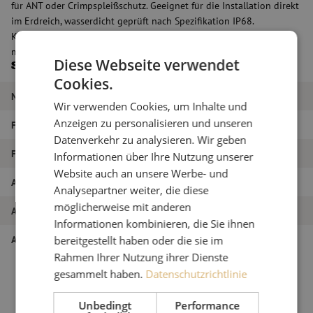
für ANT oder Crimpspleißschutz. Geeignet für die Installation direkt
im Erdreich, wasserdicht geprüft nach Spezifikation IP68.
Kabeleinführung über Kabelverschraubung M16 Kabel 4,5mm bis
max. 9mm.
Diese Webseite verwendet
Spezifikationen
Cookies.
Marke
Friedl
Wir verwenden Cookies, um Inhalte und
Anzeigen zu personalisieren und unseren
Farbe
Grün
Datenverkehr zu analysieren. Wir geben
Faseranzahl
24
Informationen über Ihre Nutzung unserer
Website auch an unsere Werbe- und
Artikelname
Spleissmuffe, FDM1-FO-VM, Friedl
Analysepartner weiter, die diese
möglicherweise mit anderen
Artikel Nummer
M00003554
Informationen kombinieren, die Sie ihnen
Art des Produkts
Spleißmuffen
bereitgestellt haben oder die sie im
Rahmen Ihrer Nutzung ihrer Dienste
gesammelt haben.
Datenschutzrichtlinie
Unbedingt
Performance