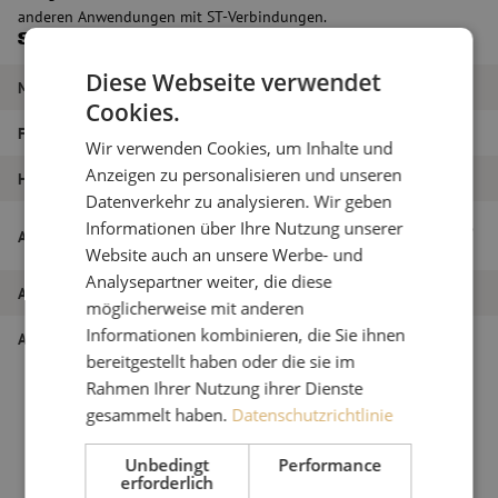
anderen Anwendungen mit ST-Verbindungen.
Spezifikationen
Diese Webseite verwendet
Marke
Fibrain
Cookies.
Farbe
Grau
Wir verwenden Cookies, um Inhalte und
Anzeigen zu personalisieren und unseren
HE
1HE
Datenverkehr zu analysieren. Wir geben
Frontplatte Patchpanel LWL, 1HE, 12× ST,
Informationen über Ihre Nutzung unserer
Artikelname
19 Zoll, grau, Fibrain
Website auch an unsere Werbe- und
Analysepartner weiter, die diese
Artikel Nummer
M00003302
möglicherweise mit anderen
Informationen kombinieren, die Sie ihnen
Art des Produkts
19-Zoll-Platten
bereitgestellt haben oder die sie im
Rahmen Ihrer Nutzung ihrer Dienste
gesammelt haben.
Datenschutzrichtlinie
Unbedingt
Performance
erforderlich