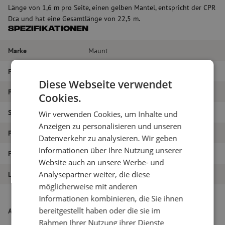
Länge von 1,6 m pro Seite, einen gelben Mantel, entspricht der CPR
Dca und hat eine Gesamtlänge von 22,5 m.
Spezifikationen
Marke
Maunt
Fasertyp
Singlemode
Diese Webseite verwendet
Farbe
Gelb
Cookies.
Steckertyp
LC/APC – LC/APC
Wir verwenden Cookies, um Inhalte und
Anzeigen zu personalisieren und unseren
Faser-Typ
G.657A1
Datenverkehr zu analysieren. Wir geben
Informationen über Ihre Nutzung unserer
Faseranzahl
48
Website auch an unsere Werbe- und
Analysepartner weiter, die diese
Länge
22.5m
möglicherweise mit anderen
Breakout-Kabel, 48-polig, SM, G657A1,
Informationen kombinieren, die Sie ihnen
LC/APC (Fanout-Länge 1,6m)-LC/APC
bereitgestellt haben oder die sie im
Artikelname
(Fanout-Länge 1,6m), CPR Dca, gelb,
Rahmen Ihrer Nutzung ihrer Dienste