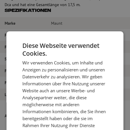
Dca und hat eine Gesamtlänge von 17,5 m.
Spezifikationen
Marke
Maunt
Fasertyp
Singlemode
Diese Webseite verwendet
Farbe
Gelb
Cookies.
Steckertyp
LC/APC – LC/APC
Wir verwenden Cookies, um Inhalte und
Anzeigen zu personalisieren und unseren
Faser-Typ
G.657A1
Datenverkehr zu analysieren. Wir geben
Faseranzahl
48
Informationen über Ihre Nutzung unserer
Website auch an unsere Werbe- und
Länge
17.5m
Analysepartner weiter, die diese
möglicherweise mit anderen
Breakout-Kabel, 48-polig, SM, G657A1,
Informationen kombinieren, die Sie ihnen
LC/APC (Fanout-Länge 1,6m)-LC/APC
Artikelname
bereitgestellt haben oder die sie im
(Fanout-Länge 1,6m), CPR Dca, gelb,
17,5m
Rahmen Ihrer Nutzung ihrer Dienste