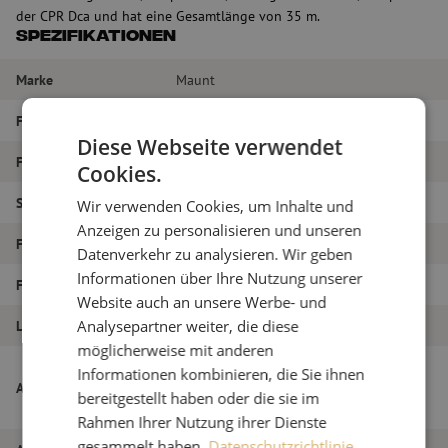
der CPR Dca und hat eine Gesamtlänge von 35 m.
Spezifikationen
Marke
Maunt
Fasertyp
Singlemode
Diese Webseite verwendet
Farbe
Gelb
Cookies.
Steckertyp
LC/APC – LC/APC
Wir verwenden Cookies, um Inhalte und
Anzeigen zu personalisieren und unseren
Faser-Typ
G.657A1
Datenverkehr zu analysieren. Wir geben
Informationen über Ihre Nutzung unserer
Faseranzahl
24
Website auch an unsere Werbe- und
Analysepartner weiter, die diese
Länge
35m
möglicherweise mit anderen
Breakout-Kabel, 24-polig, SM, G657A1,
Informationen kombinieren, die Sie ihnen
Artikelname
LC/APC (Fanout-Länge 1,6m)-LC/APC
bereitgestellt haben oder die sie im
(Fanout-Länge 1,6m), CPR Dca, gelb, 35m
Rahmen Ihrer Nutzung ihrer Dienste
gesammelt haben.
Datenschutzrichtlinie