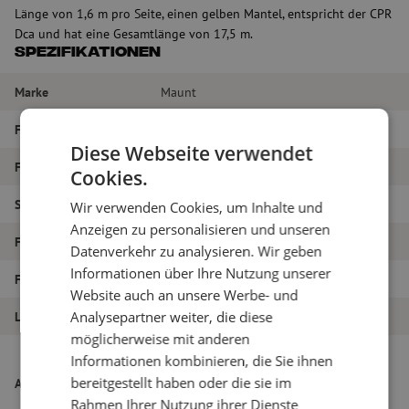
Länge von 1,6 m pro Seite, einen gelben Mantel, entspricht der CPR
Dca und hat eine Gesamtlänge von 17,5 m.
Spezifikationen
Marke
Maunt
Fasertyp
Singlemode
Diese Webseite verwendet
Farbe
Gelb
Cookies.
Steckertyp
LC/APC – LC/APC
Wir verwenden Cookies, um Inhalte und
Anzeigen zu personalisieren und unseren
Faser-Typ
G.657A1
Datenverkehr zu analysieren. Wir geben
Informationen über Ihre Nutzung unserer
Faseranzahl
24
Website auch an unsere Werbe- und
Analysepartner weiter, die diese
Länge
17.5m
möglicherweise mit anderen
Breakout-Kabel, 24-polig, SM, G657A1,
Informationen kombinieren, die Sie ihnen
LC/APC (Fanout-Länge 1,6m)-LC/APC
bereitgestellt haben oder die sie im
Artikelname
(Fanout-Länge 1,6m), CPR Dca, gelb,
Rahmen Ihrer Nutzung ihrer Dienste