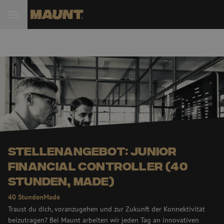
 Sie
Stellenangebot: Junior
Financial Controller (40
Stunden, Made)
40 Stunden
Made
Traust du dich, voranzugehen und zur Zukunft der Konnektivität
beizutragen? Bei Maunt arbeiten wir jeden Tag an innovativen