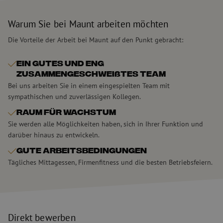
Name
Anbieter
/
Domäne
Ablaufdatum
Be
zfccn
Sitzung
Di
Zoho
Warum Sie bei Maunt arbeiten möchten
ve
pagesense-
Ei
collect.zoho.eu
Fo
Die Vorteile der Arbeit bei Maunt auf den Punkt gebracht:
We
di
Be
Ein gutes und eng
ve
(C
zusammengeschweißtes Team
Fo
Bei uns arbeiten Sie in einem eingespielten Team mit
ve
sympathischen und zuverlässigen Kollegen.
__cf_bm
29 Minuten
Di
Cloudflare Inc.
59 Sekunden
ve
.linkedin.com
Raum für Wachstum
Me
un
Sie werden alle Möglichkeiten haben, sich in Ihrer Funktion und
di
darüber hinaus zu entwickeln.
um
di
zu
Gute Arbeitsbedingungen
Tägliches Mittagessen, Firmenfitness und die besten Betriebsfeiern.
PHPSESSID
Sitzung
Co
PHP.net
Google-
An
www.maunt.de
Datenschutzerklärung
wi
Sp
ei
di
Be
ve
Direkt bewerben
No