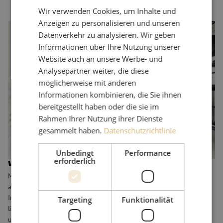
Wir verwenden Cookies, um Inhalte und
Anzeigen zu personalisieren und unseren
Was hat Maunt Ihnen zu bieten?
Datenverkehr zu analysieren. Wir geben
In dieser Position erhalten Sie alle Mittel, die Sie benötigen, um
Informationen über Ihre Nutzung unserer
Ihre Arbeit optimal auszuführen. Selbstverständlich erhalten Sie ein
Website auch an unsere Werbe- und
hervorragendes Gehalt mit entsprechenden Zusatzleistungen. Sie
Analysepartner weiter, die diese
erhalten 25 Urlaubstage, 8 % Urlaubsgeld, eine solide
möglicherweise mit anderen
Altersvorsorge sowie Zugang zu einem täglich zubereiteten
Informationen kombinieren, die Sie ihnen
Mittagessen und einem Firmenfitnessprogramm. Darüber hinaus
bereitgestellt haben oder die sie im
erhalten Sie alle Möglichkeiten, sich innerhalb unseres schnell
Rahmen Ihrer Nutzung ihrer Dienste
wachsenden Unternehmens weiterzuentwickeln. Wir organisieren
gesammelt haben.
Datenschutzrichtlinie
unterhaltsame Teamaktivitäten, Freitagnachmittagsdrinks und
Firmenfeiern.
Unbedingt
Performance
erforderlich
Wer ist Maunt?
Maunt ist ein führender Spezialist für Glasfasertechnologie und
andere Verbindungskomponenten mit einem starken Fokus auf
Innovation, Kundenorientierung und nachhaltigem Wachstum. Wir
Targeting
Funktionalität
liefern nicht nur hochwertige Produkte, sondern denken mit
unseren Kunden mit, um Lösungen zu schaffen, die einen echten