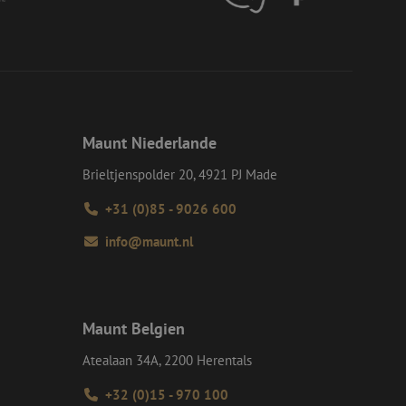
tellt sicher, dass
r Website von dem
werden, wodurch die
om-Dienst
ungen für Besucher-
r von Cookie-
nieren.
chere Einreichung
Maunt Niederlande
tellen, die
bessern, indem
e verhindert
Brieltjenspolder 20, 4921 PJ Made
+31 (0)85 - 9026 600
info@maunt.nl
Beschreibung
erwendet, um den
rmationen jedes
 von Google Maps
eprodukten zu
zerengagement und
Maunt Belgien
 um die Service-
n. Es kann Daten
tzers auf der
und das
Atealaan 34A, 2200 Herentals
rerfahrung und die
eraktionen auf der
+32 (0)15 - 970 100
besuchte Seiten