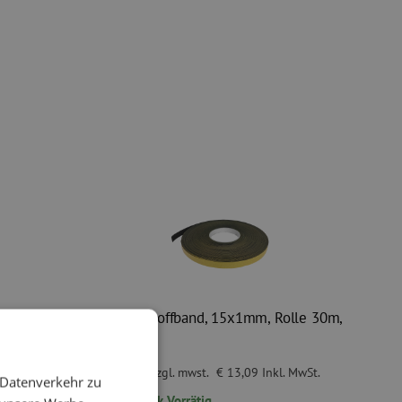
tr,
Schaumstoffband, 15x1mm, Rolle 30m,
schwarz
€ 10,82
wSt.
zzgl. mwst.
€ 13,09
Inkl. MwSt.
 Datenverkehr zu
65
Stück
Vorrätig