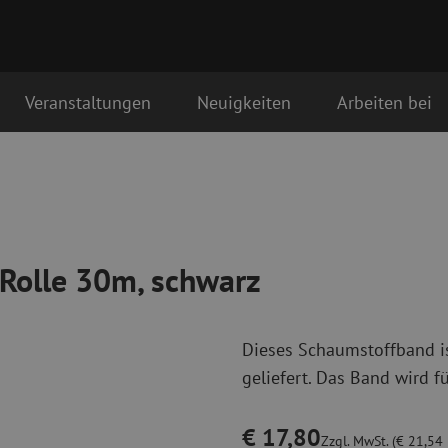
Veranstaltungen
Neuigkeiten
Arbeiten bei
z
Glasfaser Anschlussmaterialien
Glasfaser Pat
tstag als erstes geliefert
Pigtails
Singlemode Pa
Adapter
Multimode OM
Spleißmaterial
Multimode OM
Rolle 30m, schwarz
Spleißzubehör
Simplex
Glasfaser Werkzeug
Glasfaser Re
Dieses Schaumstoffband is
Abmanteln
Trockenreinig
geliefert. Das Band wird fü
Schneidzangen
Flüssigreinigu
erbinder
Crimpzangen
Reinigungszub
Schneidwerkzeuge
Reinigungspak
€ 17,80
Zzgl. MwSt. (€ 21,54 