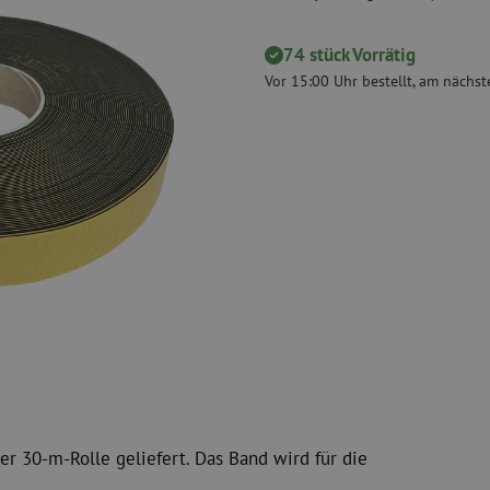
 Messgeräte
Verbrauchsmaterialien
Koax
Befestigungsmaterialien
74 stück Vorrätig
Überspannung
Kabelbinder
Koaxkabel
Vor 15:00 Uhr bestellt, am nächste
Klebeband
Koax Steckver
Sonstige Verbrauchsmaterialien
Koax Werkzeu
r 30-m-Rolle geliefert. Das Band wird für die