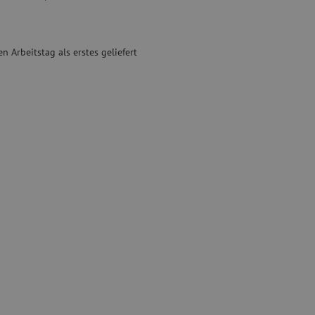
Gebrauchte Geräte
sschutz
Gebrauchtes Spleißgerät
n Arbeitstag als erstes geliefert
binder
g