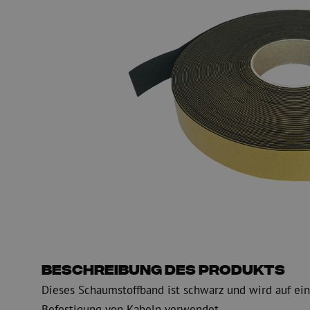
Glasfaser Einblasmaschinen
Glasfaser Test- und
Einblasgerät
Testen
Schmiermittel
Messen
Kompressoren
Inspektion
OTDR
Beschreibung des Produkts
Dieses Schaumstoffband ist schwarz und wird auf eine
Befestigung von Kabeln verwendet.