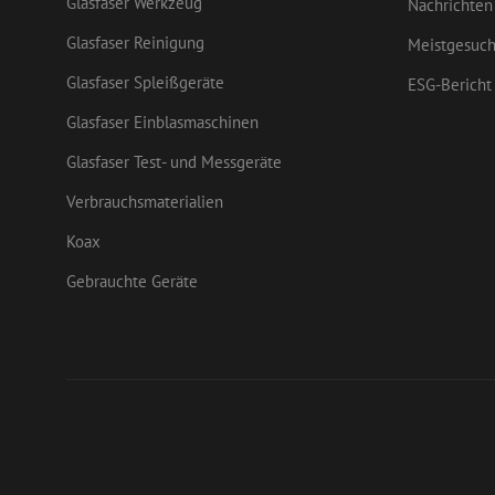
Glasfaser Werkzeug
Nachrichten
lidc
Micr
Corp
.link
Glasfaser Reinigung
Meistgesuch
SRM_B
Micr
_ga
Glasfaser Spleißgeräte
ESG-Bericht
Corp
.c.bi
Glasfaser Einblasmaschinen
MR
Micr
Corp
Glasfaser Test- und Messgeräte
.c.cla
Verbrauchsmaterialien
_gcl_au
Goog
.mau
Koax
test_cookie
Gebrauchte Geräte
Goog
.doub
MUID
Micr
Corp
.clar
ANONCHK
Micr
Corp
.c.cla
bcookie
Micr