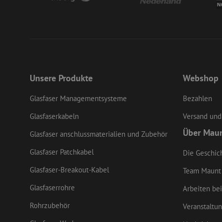
CookieScriptConse
zfccn
Unsere Produkte
Webshop
Glasfaser Managementsysteme
Bezahlen
Glasfaserkabeln
Versand und
Über Mau
Glasfaser anschlussmaterialien und Zubehör
Name
Name
Anbieter
/
Name
Domäne
Anbi
Name
_ga_M4G7ZZCFYF
zsce4753e68f69b42
Glasfaser Patchkabel
Die Geschic
Dom
zft-
.maunt.de
fp_user_id
sdc
_fbp
Meta
Glasfaser-Breakout-Kabel
Team Maunt
uesign
Inc.
drscc
.mau
Glasfaserrohre
Arbeiten bei
_clck
.mau
Rohrzubehör
Veranstaltu
zps-tgr-dts