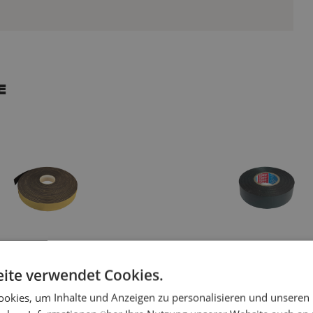
e
ffband, einseitig, 35mm,
Isolierband, 19mm, Rolle 25m
, Maunt
schwarz, Tesa
ite verwendet Cookies.
€ 1,70
gl. mwst.
€ 69,88
Inkl. MwSt.
zzgl. mwst.
€ 2,06
Inkl. M
okies, um Inhalte und Anzeigen zu personalisieren und unseren
k
Vorrätig
461
Stück
Vorrätig