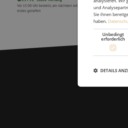
analysieren. Wir
Vor 15:00 Uhr bestellt, am nächsten Arbeitstag als
Vor 15:00 Uhr
und Analysepartn
erstes geliefert
erstes geliefe
Sie ihnen bereitg
Isolierband, PVC, 25mm, Rolle 20mtr, transparent
Schaumstof
haben.
Datenschut
Unbedingt
erforderlich
DETAILS ANZ
Unbed
Unbedingt erforderl
Kontoverwaltung. Oh
Name