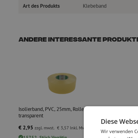
Art des Produkts
Klebeband
Andere interessante Produkt
Isolierband, PVC, 25mm, Rolle 20mtr,
Schaumsto
transparent
Rolle 50m
Diese Webse
€ 2,95
€ 57,75
zzgl. mwst.
€ 3,57
Inkl. MwSt.
zz
Wir verwenden Co
15752
Stück
Vorrätig
84
Stüc