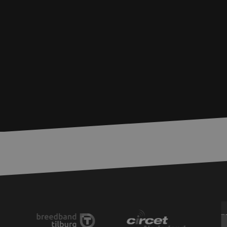
zfccn
__cf_bm
PHPSESSID
LS_CSRF_TOKEN
li_gc
LS_CSRF_TOKEN