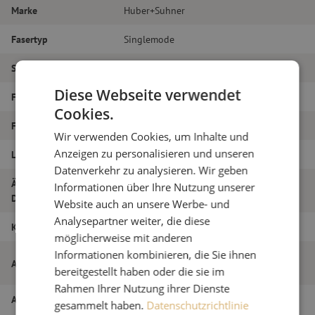
Marke
Huber+Suhner
Fasertyp
Singlemode
Steckertyp
LC/PC(uni) – SC/PC
Diese Webseite verwendet
Faser-Typ
G.657A1
Cookies.
Faseranzahl
Duplex
Wir verwenden Cookies, um Inhalte und
Anzeigen zu personalisieren und unseren
Länge
23m
Datenverkehr zu analysieren. Wir geben
Äußerer
Informationen über Ihre Nutzung unserer
2.0
Durchmesser (mm)
Website auch an unsere Werbe- und
Analysepartner weiter, die diese
Klasse
B
möglicherweise mit anderen
Informationen kombinieren, die Sie ihnen
Patchkabel duplex SM, LC/PC(uni)-SC/PC,
Artikelname
2,0mm, 23m
bereitgestellt haben oder die sie im
Rahmen Ihrer Nutzung ihrer Dienste
Artikel Nummer
M20000494
gesammelt haben.
Datenschutzrichtlinie