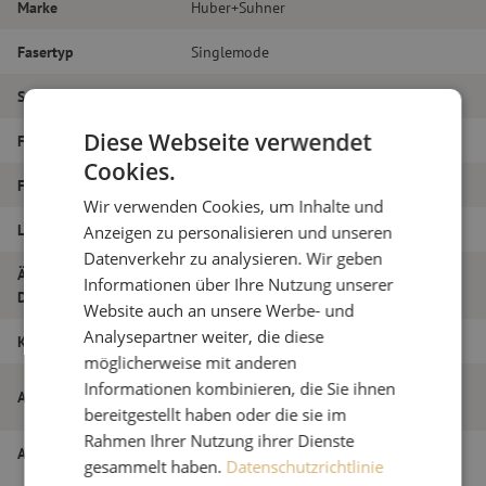
Marke
Huber+Suhner
Fasertyp
Singlemode
Steckertyp
E2000/APC – E2000/APC
Diese Webseite verwendet
Faser-Typ
G.657A1
Cookies.
Faseranzahl
Duplex
Wir verwenden Cookies, um Inhalte und
Länge
10m
Anzeigen zu personalisieren und unseren
Datenverkehr zu analysieren. Wir geben
Äußerer
Informationen über Ihre Nutzung unserer
2.0
Durchmesser (mm)
Website auch an unsere Werbe- und
Analysepartner weiter, die diese
Klasse
B
möglicherweise mit anderen
Patchkabel duplex SM, E2000/APC-
Informationen kombinieren, die Sie ihnen
Artikelname
E2000/APC, 2,0mm, 10m
bereitgestellt haben oder die sie im
Rahmen Ihrer Nutzung ihrer Dienste
Artikel Nummer
M20000306
gesammelt haben.
Datenschutzrichtlinie