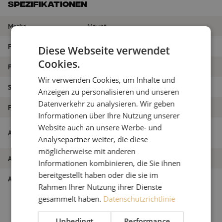
Spezifikationen
Marke
Maunt
Fasertyp
Multimode
Diese Webseite verwendet
Cookies.
Farbe
Weiß
Wir verwenden Cookies, um Inhalte und
Steckertyp
LC/PC
Anzeigen zu personalisieren und unseren
Datenverkehr zu analysieren. Wir geben
Faser-Typ
OM3
Informationen über Ihre Nutzung unserer
Website auch an unsere Werbe- und
Pigtail-Set 12 Stück, OM3, LC/PC, weiß,
Artikelname
2m
Analysepartner weiter, die diese
möglicherweise mit anderen
Artikel Nummer
M00000822
Informationen kombinieren, die Sie ihnen
bereitgestellt haben oder die sie im
Art des Produkts
Pigtails
Rahmen Ihrer Nutzung ihrer Dienste
gesammelt haben.
Datenschutzrichtlinie
Unbedingt
Performance