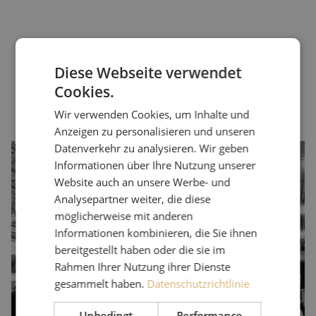
Diese Webseite verwendet
Cookies.
Wir verwenden Cookies, um Inhalte und
Anzeigen zu personalisieren und unseren
Datenverkehr zu analysieren. Wir geben
36. Ausgabe der NEDS
Informationen über Ihre Nutzung unserer
Am 20. November 2025 kam der Verteidigungs- und
Website auch an unsere Werbe- und
Sicherheitssektor zur 36. Ausgabe der NEDS – NIDV Exhibition
Analysepartner weiter, die diese
Defence & Security in Ahoy Rotterdam zusammen. Auch in diesem
möglicherweise mit anderen
Jahr war Maunt vertreten, wo wir unsere intelligenten, robusten
Informationen kombinieren, die Sie ihnen
Konnektivitätslösungen präsentierten und den Austausch über
bereitgestellt haben oder die sie im
zuverlässige Netzwerke für Verteidigungsanwendungen führten.
Rahmen Ihrer Nutzung ihrer Dienste
gesammelt haben.
Datenschutzrichtlinie
Unbedingt
Performance