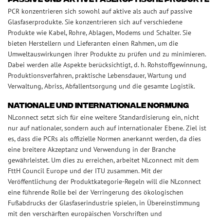
Passive und aktive faseroptische Produkte
PCR konzentrieren sich sowohl auf aktive als auch auf passive
Glasfaserprodukte. Sie konzentrieren sich auf verschiedene
Produkte wie Kabel, Rohre, Ablagen, Modems und Schalter. Sie
bieten Herstellern und Lieferanten einen Rahmen, um die
Umweltauswirkungen ihrer Produkte zu prüfen und zu minimieren.
Dabei werden alle Aspekte berücksichtigt, d. h. Rohstoffgewinnung,
Produktionsverfahren, praktische Lebensdauer, Wartung und
Verwaltung, Abriss, Abfallentsorgung und die gesamte Logistik.
Nationale und internationale Normung
NLconnect setzt sich für eine weitere Standardisierung ein, nicht
nur auf nationaler, sondern auch auf internationaler Ebene. Ziel ist
es, dass die PCRs als offizielle Normen anerkannt werden, da dies
eine breitere Akzeptanz und Verwendung in der Branche
gewährleistet. Um dies zu erreichen, arbeitet NLconnect mit dem
FttH Council Europe und der ITU zusammen. Mit der
Veröffentlichung der Produktkategorie-Regeln will die NLconnect
eine führende Rolle bei der Verringerung des ökologischen
Fußabdrucks der Glasfaserindustrie spielen, in Übereinstimmung
mit den verschärften europäischen Vorschriften und