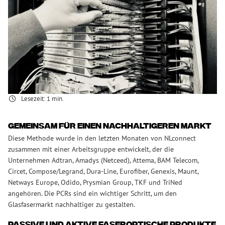
Verringerung der
Umweltauswirkungen im
Glasfasersektor
NLconnect hat zwei wichtige Produktkategorieregeln (PCRs)
veröffentlicht. Diese Regeln sollen dazu dienen, nachhaltige
Glasfaserprodukte in der Telekommunikationsbranche zu erreichen.
Diese PCRs bieten Herstellern eine Methode, mit der sie die
Umweltauswirkungen von Glasfaserprodukten messen können.
Lesezeit:
1
min.
Gemeinsam für einen nachhaltigeren Markt
Diese Methode wurde in den letzten Monaten von NLconnect
zusammen mit einer Arbeitsgruppe entwickelt, der die
Unternehmen Adtran, Amadys (Netceed), Attema, BAM Telecom,
Circet, Compose/Legrand, Dura-Line, Eurofiber, Genexis, Maunt,
Netways Europe, Odido, Prysmian Group, TKF und TriNed
angehören. Die PCRs sind ein wichtiger Schritt, um den
Glasfasermarkt nachhaltiger zu gestalten.